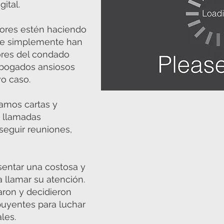
gital.
ores estén haciendo
ue simplemente han
ores del condado
 abogados ansiosos
vo caso.
amos cartas y
s llamadas
seguir reuniones,
sentar una costosa y
 llamar su atención.
aron y decidieron
ibuyentes para luchar
ales.