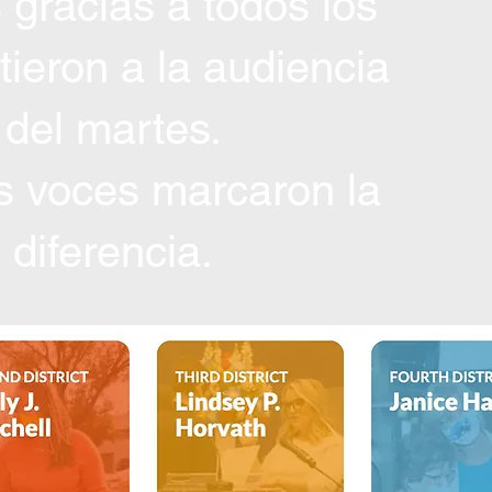
gracias a todos los
tieron a la audiencia
del martes.
s voces marcaron la
diferencia.