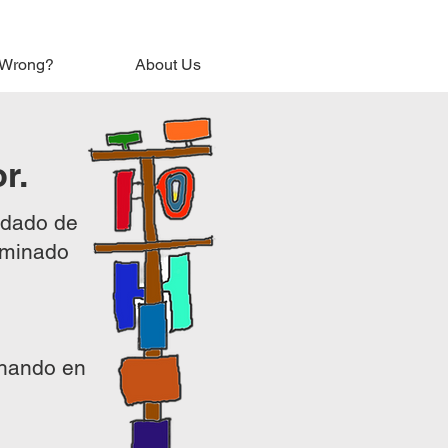
 Wrong?
About Us
r.
ndado de
liminado
chando en