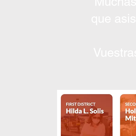
Muchas 
que asis
Vuestra